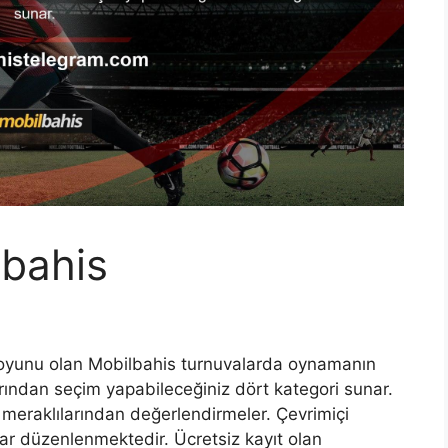
lbahis
 oyunu olan Mobilbahis turnuvalarda oynamanın
arından seçim yapabileceğiniz dört kategori sunar.
meraklılarından değerlendirmeler. Çevrimiçi
lar düzenlenmektedir. Ücretsiz kayıt olan