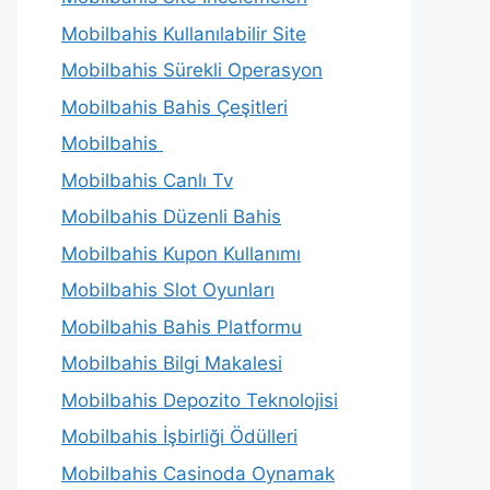
Mobilbahis Kullanılabilir Site
Mobilbahis Sürekli Operasyon
Mobilbahis Bahis Çeşitleri
Mobilbahis
Mobilbahis Canlı Tv
Mobilbahis Düzenli Bahis
Mobilbahis Kupon Kullanımı
Mobilbahis Slot Oyunları
Mobilbahis Bahis Platformu
Mobilbahis Bilgi Makalesi
Mobilbahis Depozito Teknolojisi
Mobilbahis İşbirliği Ödülleri
Mobilbahis Casinoda Oynamak