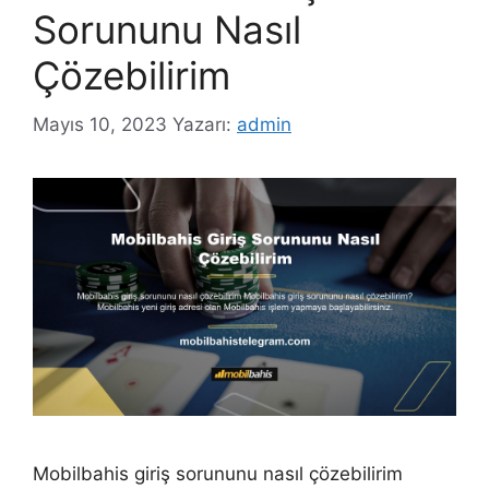
Sorununu Nasıl
Çözebilirim
Mayıs 10, 2023
Yazarı:
admin
Mobilbahis giriş sorununu nasıl çözebilirim