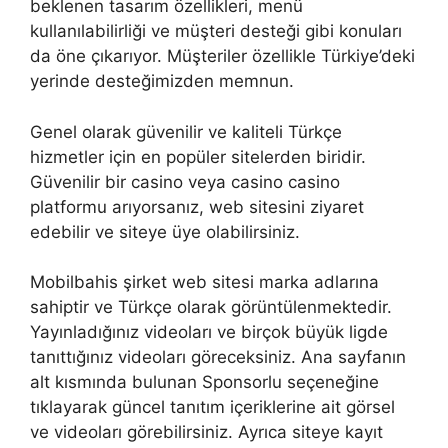
beklenen tasarım özellikleri, menü
kullanılabilirliği ve müşteri desteği gibi konuları
da öne çıkarıyor. Müşteriler özellikle Türkiye’deki
yerinde desteğimizden memnun.
Genel olarak güvenilir ve kaliteli Türkçe
hizmetler için en popüler sitelerden biridir.
Güvenilir bir casino veya casino casino
platformu arıyorsanız, web sitesini ziyaret
edebilir ve siteye üye olabilirsiniz.
Mobilbahis şirket web sitesi marka adlarına
sahiptir ve Türkçe olarak görüntülenmektedir.
Yayınladığınız videoları ve birçok büyük ligde
tanıttığınız videoları göreceksiniz. Ana sayfanın
alt kısmında bulunan Sponsorlu seçeneğine
tıklayarak güncel tanıtım içeriklerine ait görsel
ve videoları görebilirsiniz. Ayrıca siteye kayıt