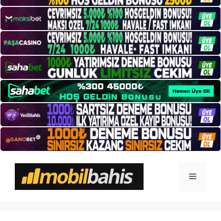
İçeriğe
atla
Menü