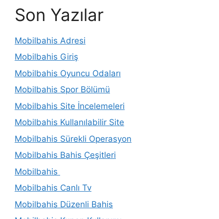
Son Yazılar
Mobilbahis Adresi
Mobilbahis Giriş
Mobilbahis Oyuncu Odaları
Mobilbahis Spor Bölümü
Mobilbahis Site İncelemeleri
Mobilbahis Kullanılabilir Site
Mobilbahis Sürekli Operasyon
Mobilbahis Bahis Çeşitleri
Mobilbahis
Mobilbahis Canlı Tv
Mobilbahis Düzenli Bahis