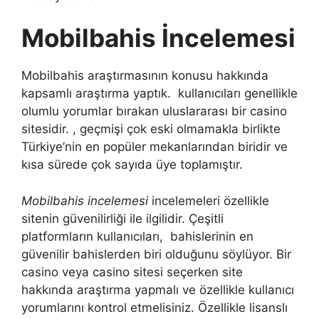
Mobilbahis İncelemesi
Mobilbahis araştırmasının konusu hakkında
kapsamlı araştırma yaptık. kullanıcıları genellikle
olumlu yorumlar bırakan uluslararası bir casino
sitesidir. , geçmişi çok eski olmamakla birlikte
Türkiye’nin en popüler mekanlarından biridir ve
kısa sürede çok sayıda üye toplamıştır.
Mobilbahis incelemesi
incelemeleri özellikle
sitenin güvenilirliği ile ilgilidir. Çeşitli
platformların kullanıcıları, bahislerinin en
güvenilir bahislerden biri olduğunu söylüyor. Bir
casino veya casino sitesi seçerken site
hakkında araştırma yapmalı ve özellikle kullanıcı
yorumlarını kontrol etmelisiniz. Özellikle lisanslı