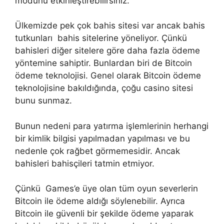
modunu etkinleştirebilirsiniz.
Ülkemizde pek çok bahis sitesi var ancak bahis
tutkunları bahis sitelerine yöneliyor. Çünkü
bahisleri diğer sitelere göre daha fazla ödeme
yöntemine sahiptir. Bunlardan biri de Bitcoin
ödeme teknolojisi. Genel olarak Bitcoin ödeme
teknolojisine bakıldığında, çoğu casino sitesi
bunu sunmaz.
Bunun nedeni para yatırma işlemlerinin herhangi
bir kimlik bilgisi yapılmadan yapılması ve bu
nedenle çok rağbet görmemesidir. Ancak
bahisleri bahisçileri tatmin etmiyor.
Çünkü Games’e üye olan tüm oyun severlerin
Bitcoin ile ödeme aldığı söylenebilir. Ayrıca
Bitcoin ile güvenli bir şekilde ödeme yaparak