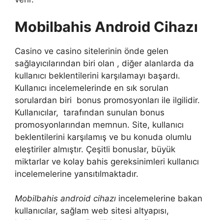
Mobilbahis Android Cihazı
Casino ve casino sitelerinin önde gelen
sağlayıcılarından biri olan , diğer alanlarda da
kullanıcı beklentilerini karşılamayı başardı.
Kullanıcı incelemelerinde en sık sorulan
sorulardan biri bonus promosyonları ile ilgilidir.
Kullanıcılar, tarafından sunulan bonus
promosyonlarından memnun. Site, kullanıcı
beklentilerini karşılamış ve bu konuda olumlu
eleştiriler almıştır. Çeşitli bonuslar, büyük
miktarlar ve kolay bahis gereksinimleri kullanıcı
incelemelerine yansıtılmaktadır.
Mobilbahis android cihazı
incelemelerine bakan
kullanıcılar, sağlam web sitesi altyapısı,