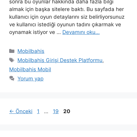
sonra bu oyunlar hakkında daha fazla bilgi
almak için başka sitelere baktı. Bu sayfada her
kullanıcı için oyun detaylarını siz belirliyorsunuz
ve kullanıcı istediği oyunun tadını çıkarmak ve
oynamak istiyor ve …
Devamını oku…
Kategoriler
Mobilbahis
Etiketler
Mobilbahis Girişi Destek Platformu
,
Mobilbahis Mobil
Yorum yap
Sayfa
Sayfa
Sayfa
←
Önceki
1
…
19
20