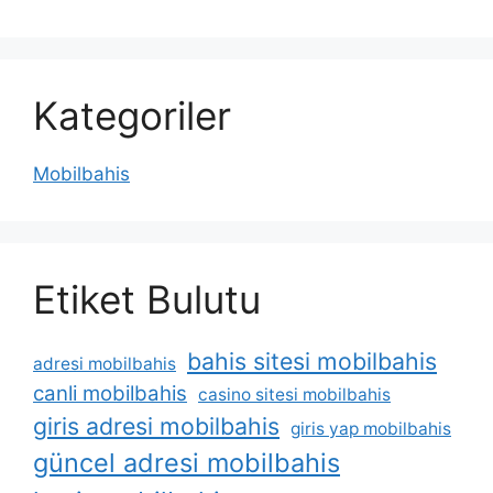
Kategoriler
Mobilbahis
Etiket Bulutu
bahis sitesi mobilbahis
adresi mobilbahis
canli mobilbahis
casino sitesi mobilbahis
giris adresi mobilbahis
giris yap mobilbahis
güncel adresi mobilbahis