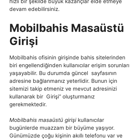
hızlı bir şekilde büyük kazançlar elde etmeye
devam edebilirsiniz.
Mobilbahis Masaüstü
Girişi
Mobilbahis ofisinin girişinde bahis sitelerinden
biri engellendiğinden kullanıcılar erişim sorunları
yaşayabilir. Bu durumda güncel sayfasının
adresine bağlanmanız yeterlidir. Bunun için
sitemizi takip etmeniz ve mevcut adresinizi
kullanarak bir Girişi” oluşturmanız
gerekmektedir.
Mobilbahis masaüstü girişi
kullanıcılar
bugünlerde muazzam bir büyüme yaşıyor.
Günümüzde çoğu kişinin akıllı telefonu var ve