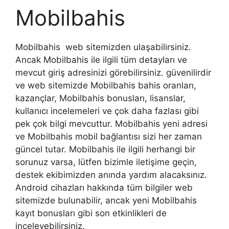
Mobilbahis
Mobilbahis web sitemizden ulaşabilirsiniz.
Ancak Mobilbahis ile ilgili tüm detayları ve
mevcut giriş adresinizi görebilirsiniz. güvenilirdir
ve web sitemizde Mobilbahis bahis oranları,
kazançlar, Mobilbahis bonusları, lisanslar,
kullanıcı incelemeleri ve çok daha fazlası gibi
pek çok bilgi mevcuttur. Mobilbahis yeni adresi
ve Mobilbahis mobil bağlantısı sizi her zaman
güncel tutar. Mobilbahis ile ilgili herhangi bir
sorunuz varsa, lütfen bizimle iletişime geçin,
destek ekibimizden anında yardım alacaksınız.
Android cihazları hakkında tüm bilgiler web
sitemizde bulunabilir, ancak yeni Mobilbahis
kayıt bonusları gibi son etkinlikleri de
inceleyebilirsiniz.