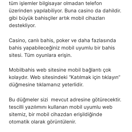
tüm işlemler bilgisayar olmadan telefon
üzerinden yapılabiliyor. Buna casino da dahildir.
gibi büyük bahisçiler artık mobil cihazları
destekliyor.
Casino, canlı bahis, poker ve daha fazlasında
bahis yapabileceğiniz mobil uyumlu bir bahis
sitesi. Tüm oyunlara erişin.
Mobilbahis web sitesine mobil bağlantı çok
kolaydır. Web sitesindeki “Katılmak için tıklayın”
düğmesine tıklamanız yeterlidir.
Bu düğmeler sizi mevcut adresine götürecektir.
tescilli yazılımını kullanan mobil uyumlu web
sitemiz, bir mobil cihazdan erişildiğinde
otomatik olarak görüntülenir.